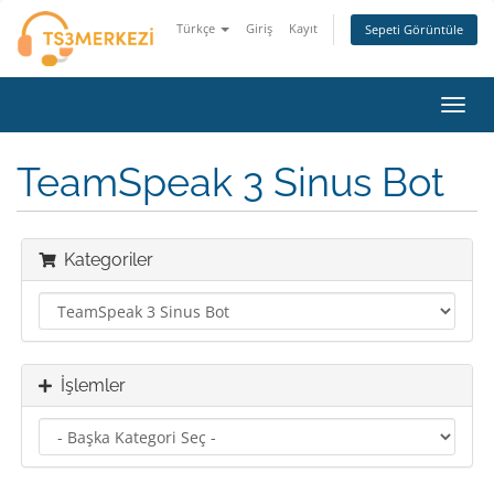
Türkçe
Giriş
Kayıt
Sepeti Görüntüle
Gezi
değiş
TeamSpeak 3 Sinus Bot
Kategoriler
İşlemler