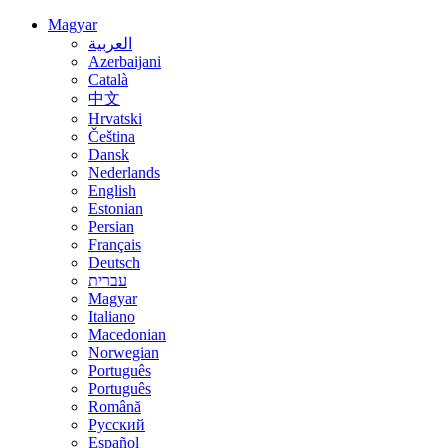
Magyar
العربية
Azerbaijani
Català
中文
Hrvatski
Čeština
Dansk
Nederlands
English
Estonian
Persian
Français
Deutsch
עברית
Magyar
Italiano
Macedonian
Norwegian
Português
Português
Română
Русский
Español