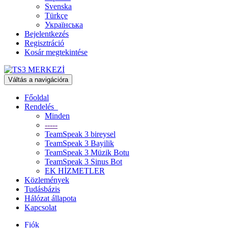
Svenska
Türkçe
Українська
Bejelentkezés
Regisztráció
Kosár megtekintése
Váltás a navigációra
Főoldal
Rendelés
Minden
-----
TeamSpeak 3 bireysel
TeamSpeak 3 Bayilik
TeamSpeak 3 Müzik Botu
TeamSpeak 3 Sinus Bot
EK HİZMETLER
Közlemények
Tudásbázis
Hálózat állapota
Kapcsolat
Fiók