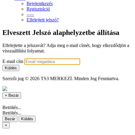
Bejelentkezés
Regisztráció
-----
Elfelejtett jelszó?
Elveszett Jelszó alaphelyzetbe állítása
Elfelejtette a jelszavát? Adja meg e-mail címét, hogy elkezdődjön a
visszaállítási folyamat.
E-mail cím
Küldés
Szerzői jog © 2026 TS3 MERKEZİ. Minden Jog Fenntartva.
×
Bezár
Betöltés...
Betöltés...
Bezár
Küldés
×