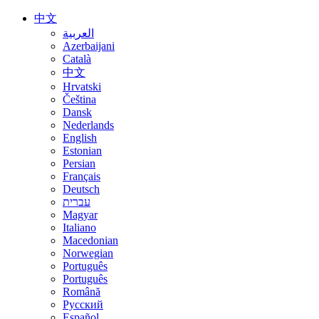
中文
العربية
Azerbaijani
Català
中文
Hrvatski
Čeština
Dansk
Nederlands
English
Estonian
Persian
Français
Deutsch
עברית
Magyar
Italiano
Macedonian
Norwegian
Português
Português
Română
Русский
Español